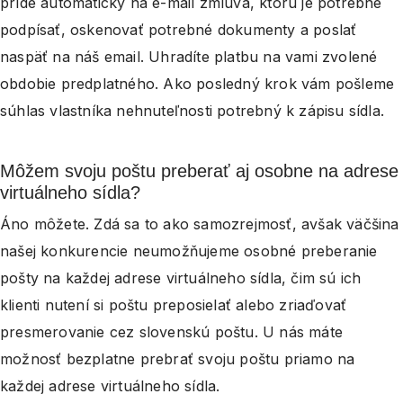
príde automaticky na e-mail zmluva, ktorú je potrebné
podpísať, oskenovať potrebné dokumenty a poslať
naspäť na náš email. Uhradíte platbu na vami zvolené
obdobie predplatného. Ako posledný krok vám pošleme
súhlas vlastníka nehnuteľnosti potrebný k zápisu sídla.
Môžem svoju poštu preberať aj osobne na adrese
virtuálneho sídla?
Áno môžete. Zdá sa to ako samozrejmosť, avšak väčšina
našej konkurencie neumožňujeme osobné preberanie
pošty na každej adrese virtuálneho sídla, čim sú ich
klienti nutení si poštu preposielať alebo zriaďovať
presmerovanie cez slovenskú poštu. U nás máte
možnosť bezplatne prebrať svoju poštu priamo na
každej adrese virtuálneho sídla.