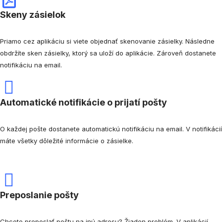
Skeny zásielok
Priamo cez aplikáciu si viete objednať skenovanie zásielky. Následne
obdržíte sken zásielky, ktorý sa uloží do aplikácie. Zároveň dostanete
notifikáciu na email.
Automatické notifikácie o prijatí pošty
O každej pošte dostanete automatickú notifikáciu na email. V notifikácií
máte všetky dôležité informácie o zásielke.
Preposlanie pošty
Chcete preposlať poštu na inú adresu? Žiaden problém. V aplikácií