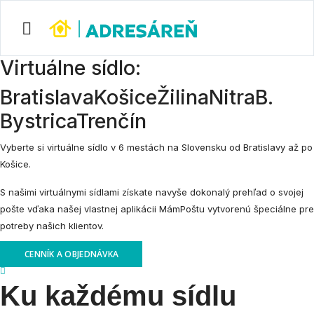
Virtuálne sídlo:
Bratislava
Košice
Žilina
Nitra
B.
Bystrica
Trenčín
Vyberte si virtuálne sídlo v 6 mestách na Slovensku od Bratislavy až po
Košice.
S našimi virtuálnymi sídlami získate navyše dokonalý prehľad o svojej
pošte vďaka našej vlastnej aplikácii MámPoštu vytvorenú špeciálne pre
potreby našich klientov.
CENNÍK A OBJEDNÁVKA
Ku každému sídlu